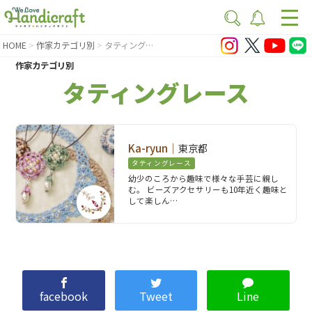
HOME
作家カテゴリ別
タティングレース
作家カテゴリ別
タティングレース
Ka-ryun｜
東京都
タティングレース
幼少のころから趣味で様々な手芸に親し
む。 ビーズアクセサリーも10年近く趣味と
して楽しん…
facebook
Tweet
Line