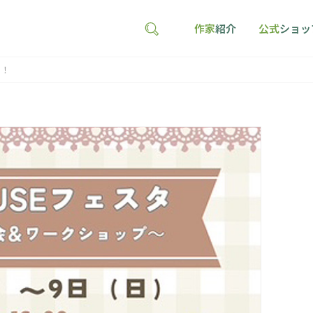
作家
紹介
公式
ショッ
！！