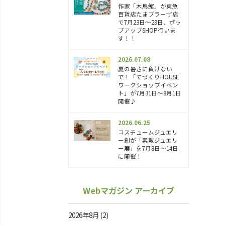
作家「木馬館」が東急
百貨店たまプラーザ店
で7月23日〜29日、ポッ
プアップSHOP行いま
す！！
2026.07.08
夏の暑さに負けない
で！「てづくりHOUSE
ワークショップイベン
ト」が7月31日～8月1日
開催♪
2026.06.25
コスチュームジュエリ
ー創が「素敵ジュエリ
ー展」を7月8日～14日
に開催！
Webマガジン アーカイブ
2026年8月
(2)